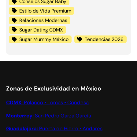
Consejos Sugar Baby
Estilo de Vida Premium
Relaciones Modernas
Sugar Dating CDMX
Sugar Mummy México
Tendencias 2026
Zonas de Exclusividad en México
CDMX:
Polanco • Lomas • Condesa
Monterrey:
San Pedro Garza García
Guadalajara:
Puerta de Hierro • Andares