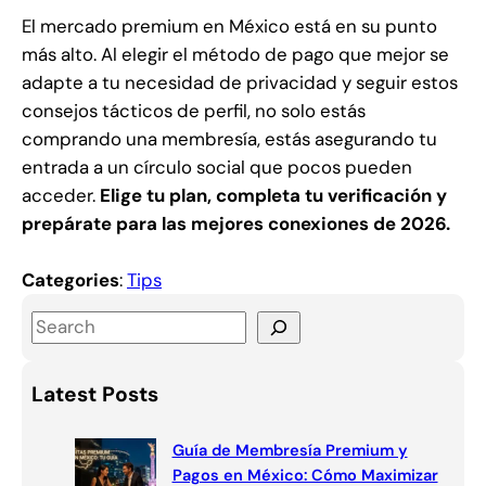
El mercado premium en México está en su punto
más alto. Al elegir el método de pago que mejor se
adapte a tu necesidad de privacidad y seguir estos
consejos tácticos de perfil, no solo estás
comprando una membresía, estás asegurando tu
entrada a un círculo social que pocos pueden
acceder.
Elige tu plan, completa tu verificación y
prepárate para las mejores conexiones de 2026.
Categories
:
Tips
S
e
a
Latest Posts
r
c
Guía de Membresía Premium y
h
Pagos en México: Cómo Maximizar